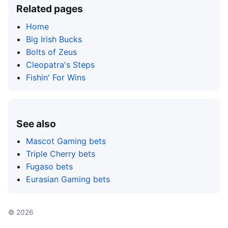
Related pages
Home
Big Irish Bucks
Bolts of Zeus
Cleopatra's Steps
Fishin' For Wins
See also
Mascot Gaming bets
Triple Cherry bets
Fugaso bets
Eurasian Gaming bets
© 2026