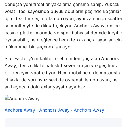
dönüşte yeni fırsatlar yakalama şansına sahip. Yüksek
volatilitesi sayesinde büyük ödüllerin peşinde koşanlar
için ideal bir seçim olan bu oyun, aynı zamanda scatter
sembolleriyle de dikkat çekiyor. Anchors Away, online
casino platformlarında ve spor bahis sitelerinde keyifle
oynanabilir, hem eğlence hem de kazanç arayanlar için
mükemmel bir seçenek sunuyor.
Slot Factory’nin kaliteli üretiminden güç alan Anchors
Away, denizcilik temalı slot severler için vazgeçilmez
bir deneyim vaat ediyor. Hem mobil hem de masaüstü
cihazlarda sorunsuz şekilde oynanabilen bu oyun, her
an heyecan dolu anlar yaşatmaya hazır.
Anchors Away
·
Anchors Away
·
Anchors Away